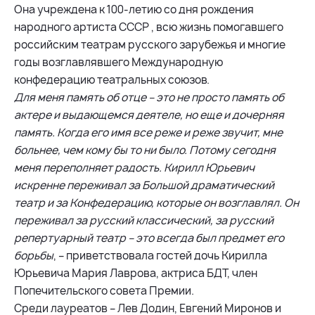
Она учреждена к 100-летию со дня рождения
народного артиста СССР , всю жизнь помогавшего
российским театрам русского зарубежья и многие
годы возглавлявшего Международную
конфедерацию театральных союзов.
Для меня память об отце – это не просто память об
актере и выдающемся деятеле, но еще и дочерняя
память. Когда его имя все реже и реже звучит, мне
больнее, чем кому бы то ни было. Потому сегодня
меня переполняет радость. Кирилл Юрьевич
искренне переживал за Большой драматический
театр и за Конфедерацию, которые он возглавлял. Он
переживал за русский классический, за русский
репертуарный театр – это всегда был предмет его
борьбы
, – приветствовала гостей дочь Кирилла
Юрьевича Мария Лаврова, актриса БДТ, член
Попечительского совета Премии.
Среди лауреатов – Лев Додин, Евгений Миронов и