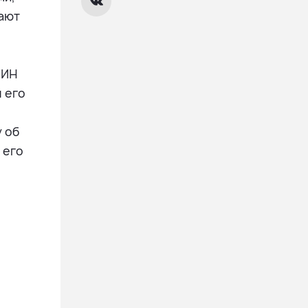
дают
ЛИН
 его
 об
 его