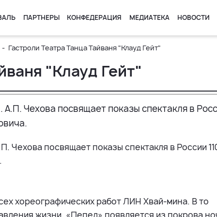
ВАЛЬ
ПАРТНЕРЫ
КОНФЕДЕРАЦИЯ
МЕДИАТЕКА
НОВОСТИ
Гастроли Театра Танца Тайваня "Клауд Гейт"
йваня "Клауд Гейт"
А.П. Чехова посвящает показы спектакля в Рос
овича.
. Чехова посвящает показы спектакля в России 11
.
сех хореографических работ ЛИН Хвай-мина. В то
авления жизни, «Пепел» появляется из покрова но