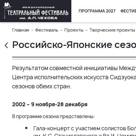
ПРОГРАММА 2027
ФЕСТИ
Главная
Фестиваль
Проекты
Творческие проекты
Российско-Японские сез
Результатом совместной инициативы Межд
Центра исполнительских искусств Сидзуок
сезонов обеих стран.
2002 – 9 ноября-28 декабря
В программе сезона представлены:
Гала-концерт с участием солистов Бо
им. К.С. Станиславского и Вл.И. Нем