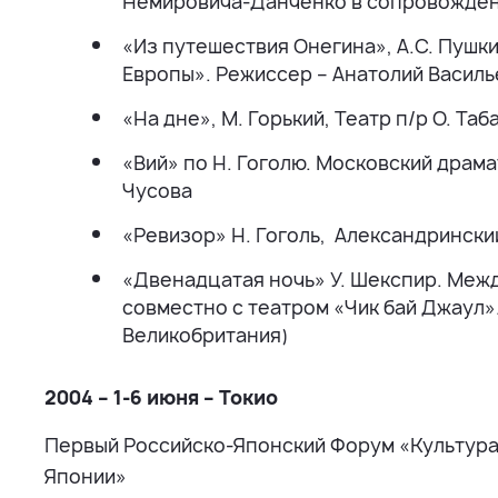
Немировича-Данченко в сопровожден
«Из путешествия Онегина», А.С. Пушки
Европы». Режиссер – Анатолий Васил
«На дне», М. Горький, Театр п/р О. Т
«Вий» по Н. Гоголю. Московский драма
Чусова
«Ревизор» Н. Гоголь, Александрински
«Двенадцатая ночь» У. Шекспир. Ме
совместно с театром «Чик бай Джаул»
Великобритания)
2004 – 1-6 июня – Токио
Первый Российско-Японский Форум «Культура
Японии»