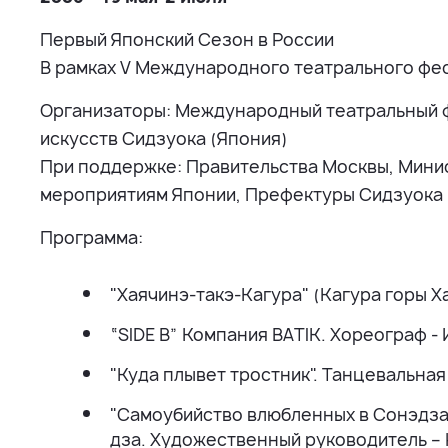
Первый Японский Сезон в России
В рамках V Международного театрального фес
Организаторы: Международный театральный фе
искусств Сидзуока (Япония)
При поддержке: Правительства Москвы, Минис
мероприятиям Японии, Префектуры Сидзуока
Программа:
"Хаячинэ-такэ-Кагура" (Кагура горы 
“SIDE B” Компания BATIK. Хореограф -
"Куда плывет тростник". Танцевальна
"Самоубийство влюбленных в Сонэдза
дза. Художественный руководитель – 