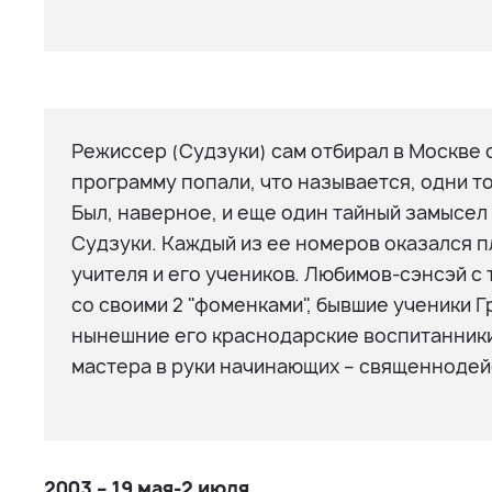
Режиссер (Судзуки) сам отбирал в Москве с
программу попали, что называется, одни т
Был, наверное, и еще один тайный замысел
Судзуки. Каждый из ее номеров оказался 
учителя и его учеников. Любимов-сэнсэй с
со своими 2 "фоменками", бывшие ученики 
нынешние его краснодарские воспитанники 
мастера в руки начинающих – священнодей
2003 – 19 мая-2 июля