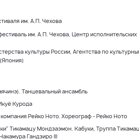
тиваля им. А.П. Чехова
стиваль им. А.П. Чехова, Центр исполнительских
терства культуры России, Агентства по культурны
 (Япония)
Хаячинэ). Танцевальный ансамбль
 Икуё Курода
я компания Рейко Ното. Хореограф - Рейко Ното
ки" Тикамацу Мондзаэмон. Кабуки, Труппа Тикама
Накамура Гандзиро III