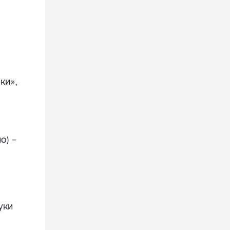
ки»,
о) –
уки