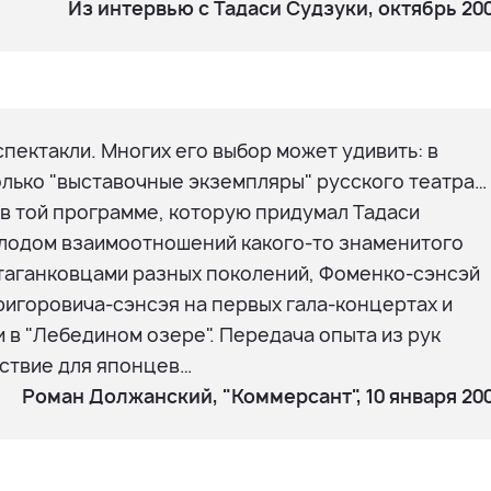
Из интервью с Тадаси Судзуки, октябрь 20
пектакли. Многих его выбор может удивить: в
олько "выставочные экземпляры" русского театра…
 в той программе, которую придумал Тадаси
плодом взаимоотношений какого-то знаменитого
 таганковцами разных поколений, Фоменко-сэнсэй
Григоровича-сэнсэя на первых гала-концертах и
в "Лебедином озере". Передача опыта из рук
ствие для японцев…
Роман Должанский, "Коммерсант", 10 января 20