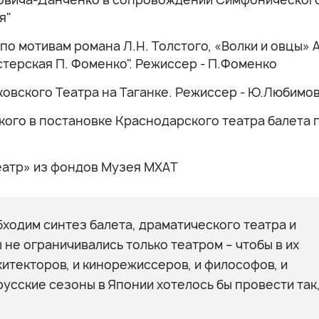
ия"
по мотивам романа Л.Н. Толстого, «Волки и овцы» А
терская П. Фоменко". Режиссер - П.Фоменко
сковского Театра на Таганке. Режиссер - Ю.Любимо
кого в постановке Краснодарского театра балета 
еатр» из фондов Музея МХАТ
бходим синтез балета, драматического театра и
ы не ограничивались только театром – чтобы в их
хитекторов, и кинорежиссеров, и философов, и
 русские сезоны в Японии хотелось бы провести так