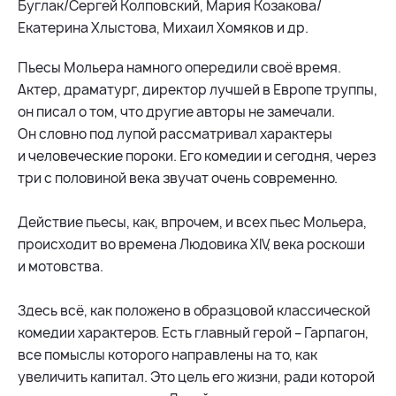
Буглак/Сергей Колповский, Мария Козакова/
Екатерина Хлыстова, Михаил Хомяков и др.
Пьесы Мольера намного опередили своё время.
Актер, драматург, директор лучшей в Европе труппы,
он писал о том, что другие авторы не замечали.
Он словно под лупой рассматривал характеры
и человеческие пороки. Его комедии и сегодня, через
три с половиной века звучат очень современно.
Действие пьесы, как, впрочем, и всех пьес Мольера,
происходит во времена Людовика XIV, века роскоши
и мотовства.
Здесь всё, как положено в образцовой классической
комедии характеров. Есть главный герой – Гарпагон,
все помыслы которого направлены на то, как
увеличить капитал. Это цель его жизни, ради которой