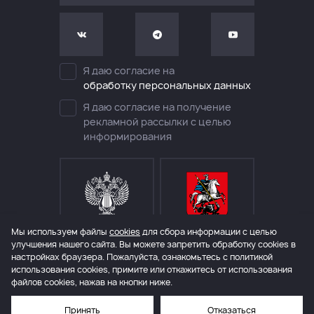
Я даю согласие на
обработку персональных данных
Я даю согласие на получение
рекламной рассылки с целью
информирования
Мы используем файлы
cookies
для сбора информации с целью
МИНИСТЕРСТВО КУЛЬТУРЫ
ДЕПАРТАМЕНТ КУЛЬТУРЫ
РОССИЙСКОЙ ФЕДЕРАЦИИ
ГОРОДА МОСКВЫ
улучшения нашего сайта. Вы можете запретить обработку сookies в
настройках браузера. Пожалуйста, ознакомьтесь с политикой
использования cookies, примите или откажитесь от использования
файлов cookies, нажав на кнопки ниже.
© 2006 – 2026 Международный театральный фестиваль им. А.П.Чехова
Политика конфиденциальности
Правила покупки билетов