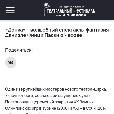
«Донка» – волшебный спектакль-фантазия
Даниэле Финци Паски о Чехове
Поделиться:
Один из крупнейших мастеров нового театра-цирка,
«клоун от бога, создающий ощущение чуда»…
Постановщик церемоний закрытия XX Зимних
Олимпийских игр в Турине (2006) и XXII – в Сочи (2014)