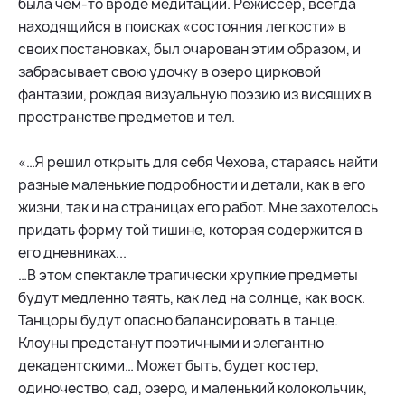
была чем-то вроде медитации. Режиссер, всегда
находящийся в поисках «состояния легкости» в
своих постановках, был очарован этим образом, и
забрасывает свою удочку в озеро цирковой
фантазии, рождая визуальную поэзию из висящих в
пространстве предметов и тел.
«…Я решил открыть для себя Чехова, стараясь найти
разные маленькие подробности и детали, как в его
жизни, так и на страницах его работ. Мне захотелось
придать форму той тишине, которая содержится в
его дневниках...
…В этом спектакле трагически хрупкие предметы
будут медленно таять, как лед на солнце, как воск.
Танцоры будут опасно балансировать в танце.
Клоуны предстанут поэтичными и элегантно
декадентскими… Может быть, будет костер,
одиночество, сад, озеро, и маленький колокольчик,