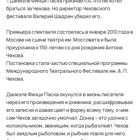
– Даниэле Финци Паска признается, что не хотел
браться за Чехова. Но директор Чеховского
фестиваля Валерий Шадрин убедил его…
Премьера спектакля состоялась в январе 2010 года в
Москве на сцене театра им. Моссовета и была
приурочена к 150-летию со дня рождения Антона
Чехова.
Постановка стала частью специальной программы
Международного Театрального Фестиваля им. А. П.
Чехова.
Даниэле Финци Паска окунулся в жизнь писателя
через его произведения и дневники, расшифровывая
его записки и давая цвет и форму всему тому, о чем
сам Чехов загадочно умолчал. Донка – это удочка с
колокольчиком, звенящим, когда рыба клюёт. Чехов
был заядлым рыболовом, и рыбная ловля для него