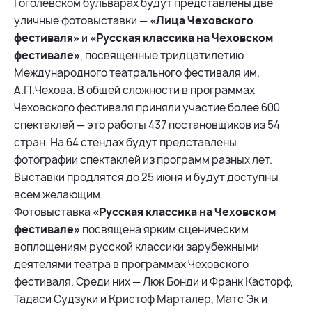
Гоголевском бульварах будут представлены две
уличные фотовыставки —
«Лица Чеховского
фестиваля»
и
«Русская классика на Чеховском
фестивале»
, посвященные тридцатилетию
Международного театрального фестиваля им.
А.П.Чехова. В общей сложности в программах
Чеховского фестиваля приняли участие более 600
спектаклей — это работы 437 постановщиков из 54
стран. На 64 стендах будут представлены
фотографии спектаклей из программ разных лет.
Выставки продлятся до 25 июня и будут доступны
всем желающим.
Фотовыставка
«Русская классика на Чеховском
фестивале»
посвящена ярким сценическим
воплощениям русской классики зарубежными
деятелями театра в программах Чеховского
фестиваля. Среди них — Люк Бонди и Франк Касторф,
Тадаси Судзуки и Кристоф Марталер, Матс Эк и