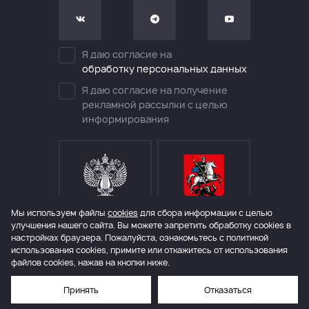
Я даю согласие на
обработку персональных данных
Я даю согласие на получение
рекламной рассылки с целью
информирования
Мы используем файлы
cookies
для сбора информации с целью
МИНИСТЕРСТВО КУЛЬТУРЫ
ДЕПАРТАМЕНТ КУЛЬТУРЫ
РОССИЙСКОЙ ФЕДЕРАЦИИ
ГОРОДА МОСКВЫ
улучшения нашего сайта. Вы можете запретить обработку сookies в
настройках браузера. Пожалуйста, ознакомьтесь с политикой
использования cookies, примите или откажитесь от использования
файлов cookies, нажав на кнопки ниже.
© 2006 – 2026 Международный театральный фестиваль им. А.П.Чехова
Политика конфиденциальности
Правила покупки билетов
Разработка сайта — компания «Факт»