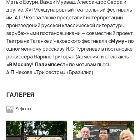
Мэтью Боурн, Важди Муавад, Алессандро Серра и
другие. XVI Международный театральный фестиваль
им. А.П.Чехова также представит интерпретации
произведений русской классической литературы
зарубежными постановщиками — совместный проект
Театра на Таганке и Чеховского фестиваля
«Муму»
по
одноименному рассказу И.С. Тургенева в постановке
режиссера Нарине Григорян (Армения) и спектакль
«В Москву! Палимпсест»
по мотивам пьесы
А.П.Чехова «Три сестры» (Бразилия).
ГАЛЕРЕЯ
9 фото