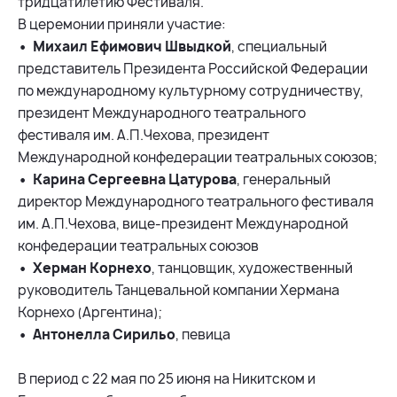
тридцатилетию Фестиваля.
В церемонии приняли участие:
• Михаил Ефимович Швыдкой
, специальный
представитель Президента Российской Федерации
по международному культурному сотрудничеству,
президент Международного театрального
фестиваля им. А.П.Чехова, президент
Международной конфедерации театральных союзов;
• Карина Сергеевна Цатурова
, генеральный
директор Международного театрального фестиваля
им. А.П.Чехова, вице-президент Международной
конфедерации театральных союзов
• Херман Корнехо
, танцовщик, художественный
руководитель Танцевальной компании Хермана
Корнехо (Аргентина);
• Антонелла Сирильо
, певица
В период с 22 мая по 25 июня на Никитском и