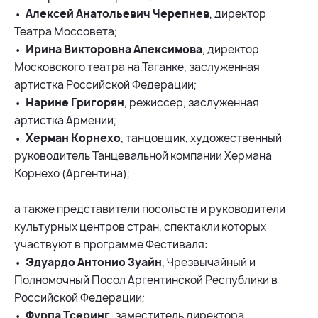
•
Алексей Анатольевич Черепнев
, директор
Театра Моссовета;
•
Ирина Викторовна Апексимова
, директор
Московского театра на Таганке, заслуженная
артистка Российской Федерации;
•
Нарине Григорян
, режиссер, заслуженная
артистка Армении;
•
Херман Корнехо
, танцовщик, художественный
руководитель Танцевальной компании Хермана
Корнехо (Аргентина);
а также представители посольств и руководители
культурных центров стран, спектакли которых
участвуют в программе Фестиваля:
•
Эдуардо Антонио Зуайн
, Чрезвычайный и
Полномочный Посол Аргентинской Республики в
Российской Федерации;
•
Фурпа Тсеринг
, заместитель директора