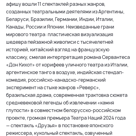
афишу вошли 11 спектаклей разных жанров,
созданных театральными деятелями из Аргентины,
Беларуси, Бразилии, Германии, Индии, Италии,
Канады, России и Японии. Неизведанные грани
мирового театра: пластическая визуализация
шедевра пейзажной живописи с тысячелетней
историей, китайский взгляд на французскую
классику, смелая интерпретация романа Сервантеса
«Дон Кихот» от корифеев уличного театра из Италии,
аргентинское танго в воздухе, индийская стендап-
комедия, российско-канадско-германский
эксперимент на стыке жанров «Реверс»,
бразильская драма, современная трактовка сюжета
средневековой легенды об извлечении «камня
глупости» в совместном белорусско-российском
проекте, громкая премьера Театра Наций 2024 года
— спектакль «Друзья» в постановке японского
режиссера, кукольный спектакль, озвученный