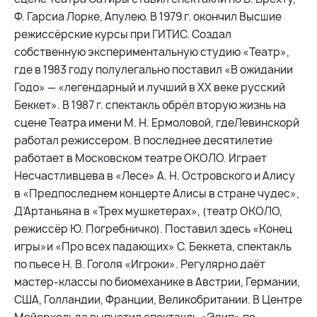
Ф. Гарсиа Лорке, Апулею. В 1979 г. окончил Высшие
режиссёрские курсы при ГИТИС. Создал
собственную экспериментальную студию «Театр»,
где в 1983 году полулегально поставил «В ожидании
Годо» — «легендарный и лучший в ХХ веке русский
Беккет». В 1987 г. спектакль обрёл вторую жизнь на
сцене Театра имени М. Н. Ермоловой, гдеЛевинскорй
работал режиссером. В последнее десятилетие
работает в Московском театре ОКОЛО. Играет
Несчастливцева в «Лесе» А. Н. Островского и Алису
в «Предпоследнем концерте Алисы в стране чудес»,
Д’Артаньяна в «Трех мушкетерах», (театр ОКОЛО,
режиссёр Ю. Погребничко). Поставил здесь «Конец
игры»и «Про всех падающих» С. Беккета, спектакль
по пьесе Н. В. Гоголя «Игроки». Регулярно даёт
мастер-классы по биомеханике в Австрии, Германии,
США, Голландии, Франции, Великобритании. В Центре