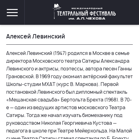
Алексей Левинский
Алексей Левинский (1947) родился в Москве в семье
директора Московского театра Сатиры Александра
Левинского и актрисы, поэтессы, автора песен Ганны
Грановской. В 1969 году окончил актёрский факультет
Школы-студии МХАТ (курс В. Маркова). Первой
постановкой Левинского был дипломный спектакль
«Мещанская свадьба» Бертольта Брехта (1968). В 70-
е — один из ведущих артистов московского Театра
Сатиры. Тогда же начал изучать биомеханику под
руководством Николая Георгиевича Кустова —
педагога в школе при Театре Мейерхольда. На Малой
сцене Театра Сатиры ставил спектакли по Б. Брехту,