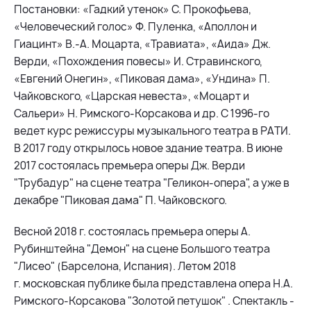
Постановки: «Гадкий утенок» С. Прокофьева,
«Человеческий голос» Ф. Пуленка, «Аполлон и
Гиацинт» В.-А. Моцарта, «Травиата», «Аида» Дж.
Верди, «Похождения повесы» И. Стравинского,
«Евгений Онегин», «Пиковая дама», «Ундина» П.
Чайковского, «Царская невеста», «Моцарт и
Сальери» Н. Римского-Корсакова и др. С 1996-го
ведет курс режиссуры музыкального театра в РАТИ.
В 2017 году открылось новое здание театра.
В июне
2017 состоялась премьера оперы Дж. Верди
"Трубадур" на сцене театра "Геликон-опера", а уже в
декабре "Пиковая дама" П. Чайковского.
Весной 2018 г. состоялась премьера оперы А.
Рубинштейна "Демон" на сцене Большого театра
"Лисео" (Барселона, Испания).
Летом 2018
г. московская публике была представлена опера Н.А.
Римского-Корсакова "Золотой петушок" . Спектакль -