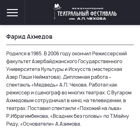
Фарид Ахмедов
Родился в 1985. В 2006 году окончил Режиссерский
факультет Азербайджанского Государственного
Университета Культуры и Искусств (мастерская
Азер Паши Нейматова). Дипломная работа –
спектакль «Медведь» А.П. Чехова. Работал как
режиссер и сценограф во многих театрах. С Вугаром
Ахмедовым сотрудничал в кино, на телевидении, в
театрах. Поставил спектакли «Похожий на льва»
Р.Ибрагимбекова, «Всадник без головы» по Т.Майну
Риду, «Основатели» А.Азимова.