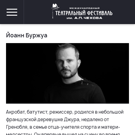
Йоанн Буржуа
Акробат, батутист, режиссер, родился в небольшой
французской деревушке Джура, недалеко от
Гренобля, в семье отца-учителя спорта и матери-
медсестры. Он впервые вышел на сцену во время