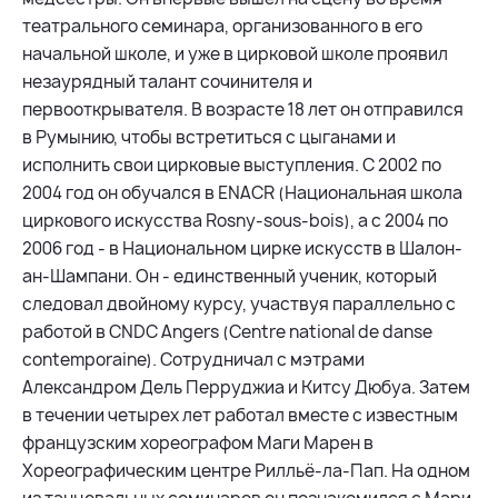
театрального семинара, организованного в его
начальной школе, и уже в цирковой школе проявил
незаурядный талант сочинителя и
первооткрывателя. В возрасте 18 лет он отправился
в Румынию, чтобы встретиться с цыганами и
исполнить свои цирковые выступления. С 2002 по
2004 год он обучался в ENACR (Национальная школа
циркового искусства Rosny-sous-bois), а с 2004 по
2006 год - в Национальном цирке искусств в Шалон-
ан-Шампани. Он - единственный ученик, который
следовал двойному курсу, участвуя параллельно с
работой в CNDC Angers (Centre national de danse
contemporaine). Сотрудничал с мэтрами
Александром Дель Перруджиа и Китсу Дюбуа. Затем
в течении четырех лет работал вместе с известным
французским хореографом Маги Марен в
Хореографическим центре Рилльё-ла-Пап. На одном