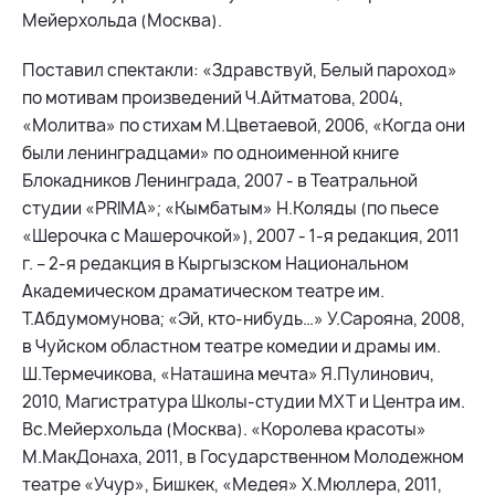
Мейерхольда (Москва).
Поставил спектакли: «Здравствуй, Белый пароход»
по мотивам произведений Ч.Айтматова, 2004,
«Молитва» по стихам М.Цветаевой, 2006, «Когда они
были ленинградцами» по одноименной книге
Блокадников Ленинграда, 2007 - в Театральной
студии «PRIMA»; «Кымбатым» Н.Коляды (по пьесе
«Шерочка с Машерочкой»), 2007 - 1-я редакция, 2011
г. – 2-я редакция в Кыргызском Национальном
Академическом драматическом театре им.
Т.Абдумомунова; «Эй, кто-нибудь…» У.Сарояна, 2008,
в Чуйском областном театре комедии и драмы им.
Ш.Термечикова, «Наташина мечта» Я.Пулинович,
2010, Магистратура Школы-студии МХТ и Центра им.
Вс.Мейерхольда (Москва). «Королева красоты»
М.МакДонаха, 2011, в Государственном Молодежном
театре «Учур», Бишкек, «Медея» Х.Мюллера, 2011,