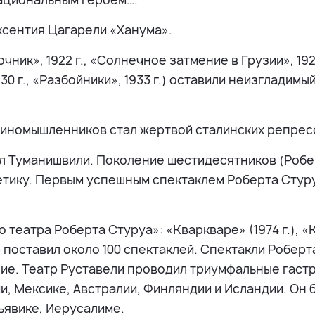
вксентия Цагарели «Ханума».
к», 1922 г., «Солнечное затмение в Грузии», 1923 
 1930 г., «Разбойники», 1933 г.) оставили неизглади
диномышленников стал жертвой сталинских репрес
ил Туманишвили. Поколение шестидесятников (Робе
етику. Первым успешным спектаклем Роберта Стур
театра Роберта Стуруа»: «Кваркваре» (1974 г.), «Кав
р поставил около 100 спектаклей. Спектакли Робер
ние. Театр Руставели проводил триумфальные гастро
и, Мексике, Австралии, Финляндии и Исландии. Он
ьявике, Иерусалиме.