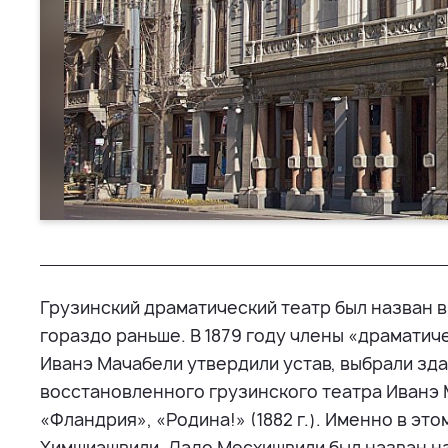
Грузинский драматический театр был назван в 
гораздо раньше. В 1879 году члены «драматич
Иванэ Мачабели утвердили устав, выбрали зда
восстановленного ​​грузинского театра Иванэ
«Фландрия», «Родина!» (1882 г.). Именно в э
Химшиашвили, Ладо Месхишвили был назван н