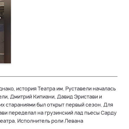
днако, история Театра им. Руставели началась
ели, Дмитрий Кипиани, Давид Эристави и
их стараниями был открыт первый сезон. Для
ави переделал на грузинский лад пьесы Сарду
театра. Исполнитель роли Левана