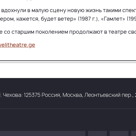
вдохнули в малую сцену новую жизнь такими спекта
ом, кажется, будет ветер» (1987 г.), «Гамлет» (1991
е со старшим поколением продолжают в театре сво
velitheatre.ge
ехова: 125375 Россия, Москва, Леонтьевский пер., 21