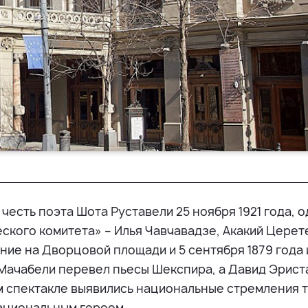
честь поэта Шота Руставели 25 ноября 1921 года, о
еского комитета» – Илья Чавчавадзе, Акакий Церет
ние на Дворцовой площади и 5 сентября 1879 года 
 Мачабели перевел пьесы Шекспира, а Давид Эрист
том спектакле выявились национальные стремления 
ациональным героем….