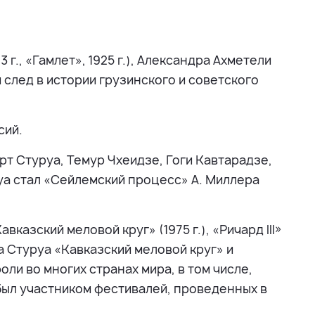
г., «Гамлет», 1925 г.), Александра Ахметели
мый след в истории грузинского и советского
сий.
рт Стуруа, Темур Чхеидзе, Гоги Кавтарадзе,
уа стал «Сейлемский процесс» А. Миллера
казский меловой круг» (1975 г.), «Ричард III»
та Стуруа «Кавказский меловой круг» и
ли во многих странах мира, в том числе,
 был участником фестивалей, проведенных в