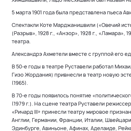
5 марта 1901 года была представлена пьеса А
Спектакли Коте Марджанишвили («Овечий источни
(Разрыв», 1928 г., «Анзор», 1928 г., «Ламара»,
театра.
Александрэ Ахметели вместе с группой его е
В 50-е годы в театре Руставели работал Миха
Гизо Жордания) привнесли в театр новую эст
(1965).
В 70-е годы появилось понятие «политического 
(1979 г.). На сцене театра Руставели режиссе
«Ричард III» принесли театру мировое призна
Англии, Германии, Франции, Италии, Швейцари
Эдинбурге, Авиньоне, Афинах, Аделаиде, Рейк