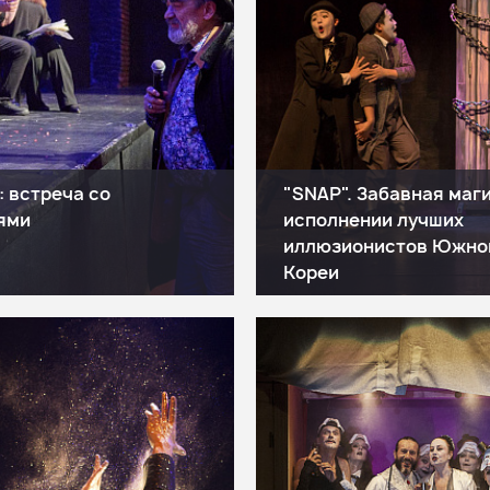
: встреча со
"SNAP". Забавная маги
ями
исполнении лучших
иллюзионистов Южно
Кореи