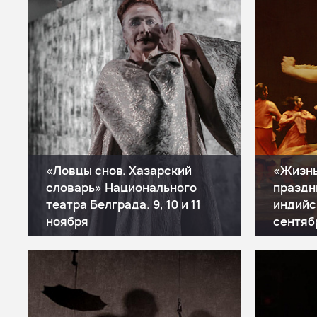
«Ловцы снов. Хазарский
«Жизнь
словарь» Национального
праздн
театра Белграда. 9, 10 и 11
индийск
ноября
сентяб