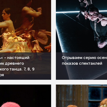
» – настоящий
Отрываем серию осен
ик древнего
показов спектаклей
ого танца. 7, 8, 9
ря