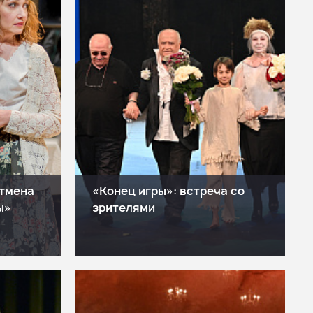
 отмена
«Конец игры»: встреча со
ы»
зрителями