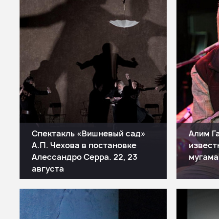
Спектакль «Вишневый сад»
Алим Г
А.П. Чехова в постановке
извест
Алессандро Серра. 22, 23
мугама 
августа