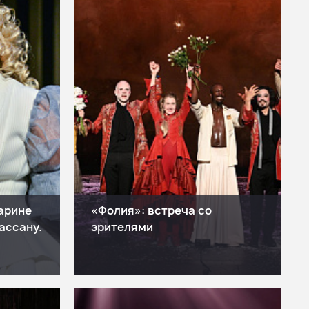
арине
«Фолия»: встреча со
ассану.
зрителями