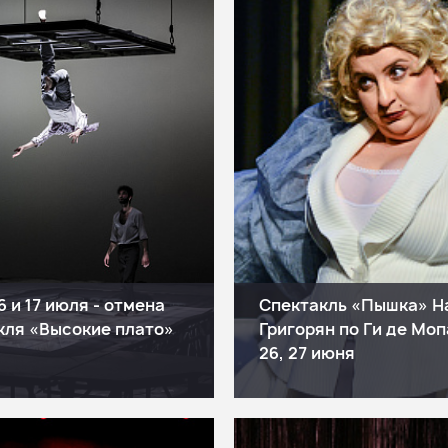
 16 и 17 июля - отмена
Спектакль «Пышка» Н
кля «Высокие плато»
Григорян по Ги де Моп
26, 27 июня