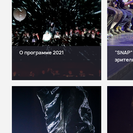
О программе 2021
“SNAP”
зрител